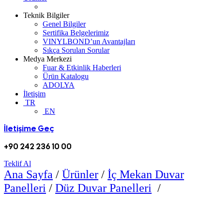
Teknik Bilgiler
Genel Bilgiler
Sertifika Belgelerimiz
VINYLBOND’un Avantajları
Sıkça Sorulan Sorular
Medya Merkezi
Fuar & Etkinlik Haberleri
Ürün Katalogu
ADOLYA
İletişim
TR
EN
İletişime Geç
+90 242 236 10 00
Teklif Al
Ana Sayfa
/
Ürünler
/
İç Mekan Duvar
4602
Panelleri
/
Düz Duvar Panelleri
/
TRIGO DARK CONCRETE SPC WALL
PANEL