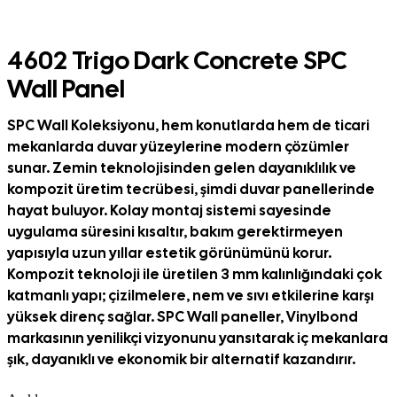
4602 Trigo Dark Concrete SPC
Wall Panel
SPC Wall Koleksiyonu, hem konutlarda hem de ticari
mekanlarda duvar yüzeylerine modern çözümler
sunar. Zemin teknolojisinden gelen dayanıklılık ve
kompozit üretim tecrübesi,
ş
imdi duvar panellerinde
hayat buluyor. Kolay montaj sistemi sayesinde
uygulama süresini kısaltır, bakım gerektirmeyen
yapısıyla uzun yıllar estetik görünümünü korur.
Kompozit teknoloji ile üretilen 3 mm kalınlı
ğ
ı
ndaki
ç
ok
katmanlı yapı; çizilmelere, nem ve sıvı etkilerine kar
ş
ı
y
ü
ksek diren
ç
sa
ğ
lar. SPC Wall paneller, Vinylbond
markasının yenilikçi vizyonunu yansıtarak iç mekanlara
ş
ı
k, dayan
ı
kl
ı
ve ekonomik bir alternatif kazandırır.