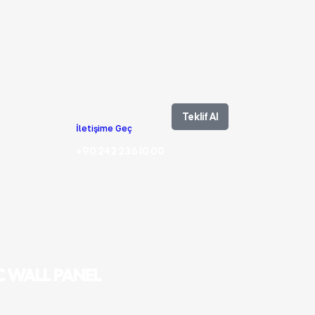
Teklif Al
İletişime Geç
+90 242 236 10 00
C WALL PANEL