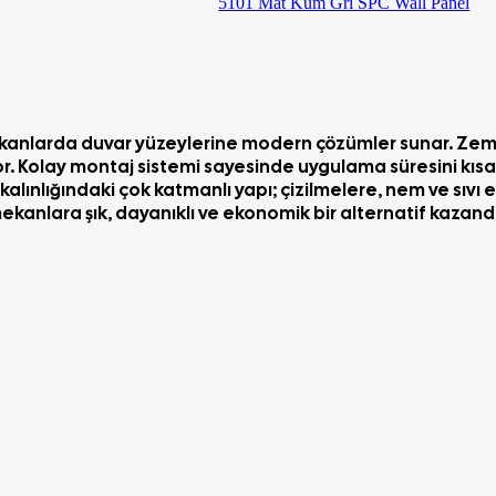
5101 Mat Kum Gri SPC Wall Panel
kanlarda duvar yüzeylerine modern çözümler sunar. Zemin
. Kolay montaj sistemi sayesinde uygulama süresini kısalt
alınlı
ğ
ı
ndaki
ç
ok katmanlı yapı; çizilmelere, nem ve sıvı e
 mekanlara
ş
ı
k, dayan
ı
kl
ı
ve ekonomik bir alternatif kazandır