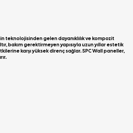
 teknolojisinden gelen dayanıklılık ve kompozit
ır, bakım gerektirmeyen yapısıyla uzun yıllar estetik
tkilerine kar
ş
ı
y
ü
ksek diren
ç
sa
ğ
lar. SPC Wall paneller,
ır.