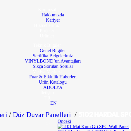
Kurumsal
Hakkımızda
Kariyer
Hizmetlerimiz
Projeler
Ürünler
Teknik Bilgiler
Genel Bilgiler
Sertifika Belgelerimiz
VINYLBOND’un Avantajları
Sıkça Sorulan Sorular
Medya Merkezi
Fuar & Etkinlik Haberleri
Ürün Katalogu
ADOLYA
İletişim
TR
EN
5102 HARDAL SP
eri
/
Düz Duvar Panelleri
/
Önceki