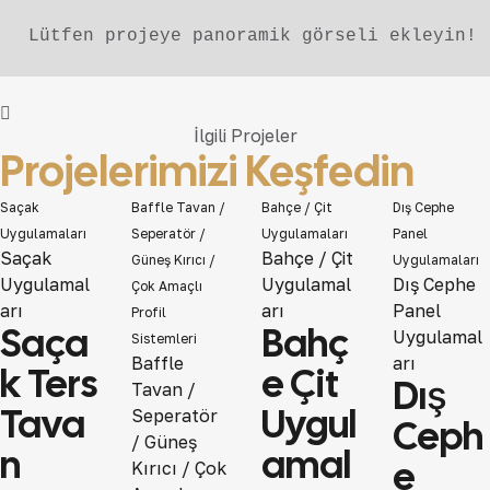
Lütfen projeye panoramik görseli ekleyin!
İlgili Projeler
Projelerimizi
Keşfedin
Saçak
Baffle Tavan /
Bahçe / Çit
Dış Cephe
Uygulamaları
Seperatör /
Uygulamaları
Panel
View
View
Saçak
Bahçe / Çit
Güneş Kırıcı /
Uygulamaları
View
Uygulamal
Uygulamal
Dış Cephe
Çok Amaçlı
arı
arı
Panel
Profil
Saça
Bahç
Uygulamal
Sistemleri
View
Baffle
arı
K Ters
E Çit
Dış
Tavan /
Tava
Uygul
Seperatör
Ceph
/ Güneş
N
Amal
E
Kırıcı / Çok