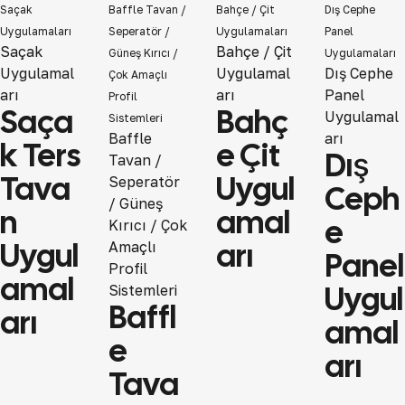
Saçak
Baffle Tavan /
Bahçe / Çit
Dış Cephe
Uygulamaları
Seperatör /
Uygulamaları
Panel
View
View
Saçak
Bahçe / Çit
Güneş Kırıcı /
Uygulamaları
View
Uygulamal
Uygulamal
Dış Cephe
Çok Amaçlı
arı
arı
Panel
Profil
Saça
Bahç
Uygulamal
Sistemleri
View
Baffle
arı
K Ters
E Çit
Dış
Tavan /
Tava
Uygul
Seperatör
Ceph
/ Güneş
N
Amal
E
Kırıcı / Çok
Uygul
Arı
Amaçlı
Panel
Profil
Amal
Uygul
Sistemleri
Baffl
Arı
Amal
E
Arı
Tava